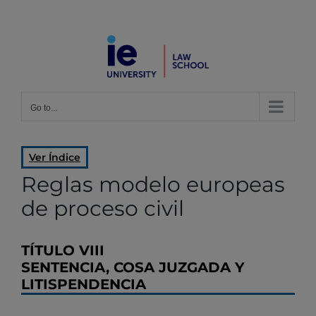
Skip
to
content
Go to...
Ver Índice
Reglas modelo europeas
de proceso civil
TÍTULO VIII
SENTENCIA, COSA JUZGADA Y
LITISPENDENCIA