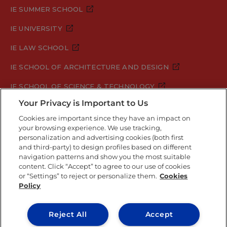
IE SUMMER SCHOOL
IE UNIVERSITY
IE LAW SCHOOL
IE SCHOOL OF ARCHITECTURE AND DESIGN
IE SCHOOL OF SCIENCE & TECHNOLOGY
Your Privacy is Important to Us
IE SCHOOL OF ARTS & HUMANITIES
Cookies are important since they have an impact on
your browsing experience. We use tracking,
personalization and advertising cookies (both first
Legal Notice
Privacy Policy
Cookie Policy
and third-party) to design profiles based on different
navigation patterns and show you the most suitable
Security Policy
Student Academic Standards
content. Click “Accept” to agree to our use of cookies
Compliance Channel
or “Settings” to reject or personalize them.
Cookies
Policy
IE University 2026
Reject All
Accept